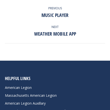
PROJECT
PREVIOUS
NAVIGATION
MUSIC PLAYER
Previous
project:
NEXT
WEATHER MOBILE APP
Next
project:
HELPFUL LINKS
American Legion
Massachusetts American Legion
American Legion Auxillary