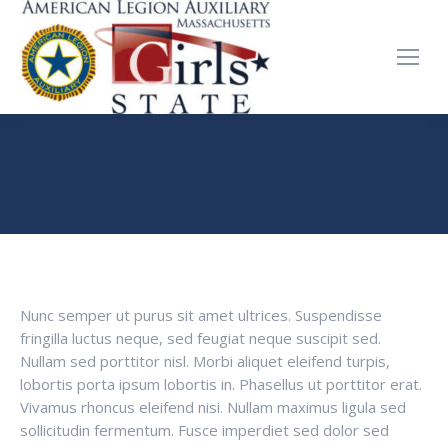
FASHION GEMS
You are here:
Home
Project
Fashion gems
Nunc semper ut purus sit amet ultrices. Suspendisse
fringilla luctus neque, sed feugiat neque suscipit sed.
Nullam sed porttitor nisl. Morbi aliquet eleifend turpis,
lobortis porta ipsum lobortis in. Phasellus ut porttitor erat.
Vivamus rhoncus eleifend nisi. Nullam maximus ligula sed
sollicitudin fermentum. Fusce imperdiet sed dolor sed